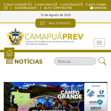
Ir para conteúdo [1]
Ir para menu [2]
Ir para busca [3]
Ir para rodape
[4]
|
ACESSIBILIDADE
|
ALTO CONTRASTRE
WEBMAIL
10 de Agosto de 2026
FALE CONOSCO
Toggle
navigat
NOTÍCIAS