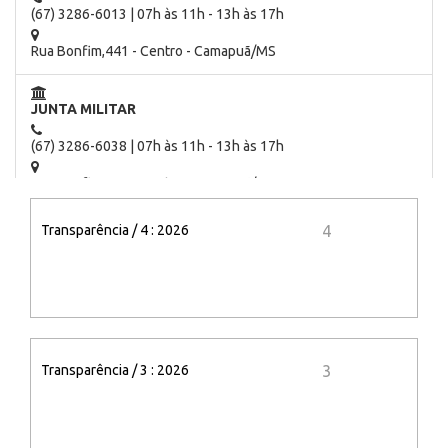
(67) 3286-6013 | 07h às 11h - 13h às 17h
Rua Bonfim,441 - Centro - Camapuã/MS
JUNTA MILITAR
(67) 3286-6038 | 07h às 11h - 13h às 17h
Rua Bonfim,441 - Centro - Camapuã/MS
Transparência / 4 : 2026
4
CONSELHO TUTELAR
(67) 3286-1964 | 07h às 11h - 13h às 17h
Camapuã/MS
Transparência / 3 : 2026
3
CÂMARA MUNICIPAL DE CAMAPUÃ
(67) 3286-1010 | 07h às 11h - 13h às 17h
Rua Campo Grande, 353 - Centro - Camapuã/MS