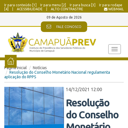
Ir para conteúdo [1]
Ir para menu [2]
Ir para busca [3]
Ir para rodape
[4]
|
ACESSIBILIDADE
|
ALTO CONTRASTRE
WEBMAIL
09 de Agosto de 2026
FALE CONOSCO
Toggle
navigat
Página Inicial
Notícias
Resolução do Conselho Monetário Nacional regulamenta
aplicação do RPPS
14/12/2021 12:00
Resolução
do Conselho
Monetário